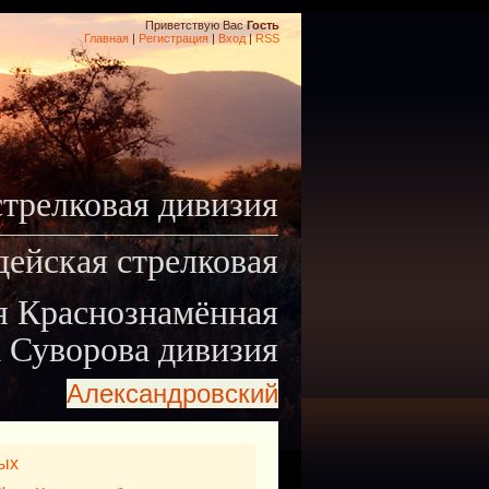
Приветствую Вас
Гость
Главная
|
Регистрация
|
Вход
|
RSS
стрелковая дивизия
дейская стрелковая
я Краснознамённая
 Суворова дивизия
Александровский
ых