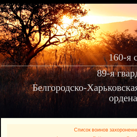
160-я 
89-я гвар
Белгородско-Харьковска
ордена
Список воинов захороненн