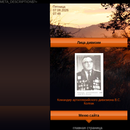
META_DESCRIPTION$?>
Пятница
07.08.2026
07:48
Лица дивизии
Командир артиллерийского дивизиона В.С.
Колпак
Меню сайта
главная страница