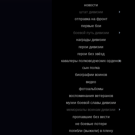
новости
штат дивизии
отправка на фронт
первые бои
боевой путь дивизии
награды дивизии
герои дивизии
герои без звёзд
кавалеры полководческих орденов
сын полка
биографии воинов
видео
фотоальбомы
воспоминания ветеранов
музеи боевой славы дивизии
мемориалы воинам дивизии
пропавшие без вести
не боевые потери
погибли (выжили) в плену