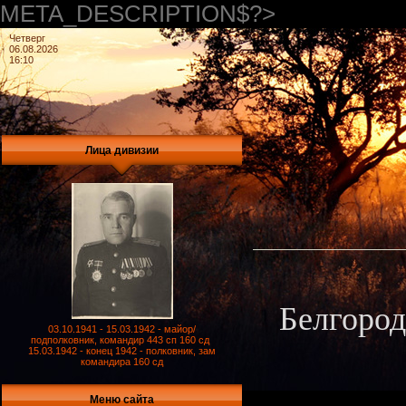
META_DESCRIPTION$?>
Четверг
06.08.2026
16:10
Лица дивизии
Белгород
03.10.1941 - 15.03.1942 - майор/
подполковник, командир 443 сп 160 сд
15.03.1942 - конец 1942 - полковник, зам
командира 160 сд
Меню сайта