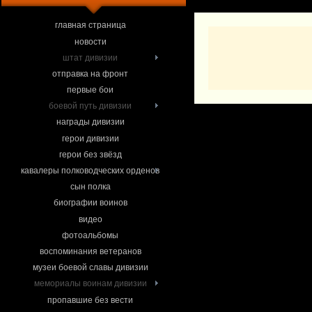
главная страница
новости
штат дивизии
отправка на фронт
первые бои
боевой путь дивизии
награды дивизии
герои дивизии
герои без звёзд
кавалеры полководческих орденов
сын полка
биографии воинов
видео
фотоальбомы
воспоминания ветеранов
музеи боевой славы дивизии
мемориалы воинам дивизии
пропавшие без вести