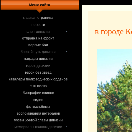
Меню сайта
главная страница
новости
в городе 
штат дивизии
отправка на фронт
первые бои
боевой путь дивизии
награды дивизии
герои дивизии
герои без звёзд
кавалеры полководческих орденов
сын полка
биографии воинов
видео
фотоальбомы
воспоминания ветеранов
музеи боевой славы дивизии
мемориалы воинам дивизии