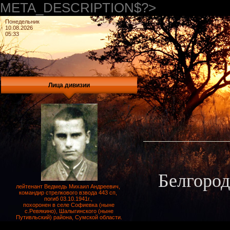
META_DESCRIPTION$?>
Понедельник
10.08.2026
05:33
Лица дивизии
Белгород
лейтенант Ведмедь Михаил Андреевич,
командир стрелкового взвода 443 сп,
погиб 03.10.1941г.,
похоронен в селе Софиевка (ныне
с.Ревякино), Шалыгинского (ныне
Путивльский) района, Сумской области.