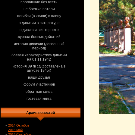
пропавшие без вести
не боевые потери
погибли (выжили) в плену
о дивизии в литературе
о дивизии в интернете
журнал боевых действий
история дивизии (довоенный
период)
боевая характеристика дивизии
на 01.11.1942
история 89 гв сд (составлена в
августе 1945г)
наши друзья
форум участников
обратная связь
гостевая книга
Архив новостей
2014 Октябрь
2015 Май
2015 Сентябрь