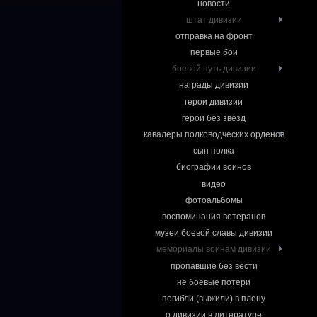
новости
штат дивизии
отправка на фронт
первые бои
боевой путь дивизии
награды дивизии
герои дивизии
герои без звёзд
кавалеры полководческих орденов
сын полка
биографии воинов
видео
фотоальбомы
воспоминания ветеранов
музеи боевой славы дивизии
мемориалы воинам дивизии
пропавшие без вести
не боевые потери
погибли (выжили) в плену
о дивизии в литературе