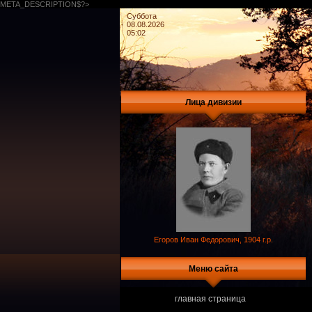
META_DESCRIPTION$?>
Суббота
08.08.2026
05:02
Лица дивизии
Егоров Иван Федорович, 1904 г.р.
Меню сайта
главная страница