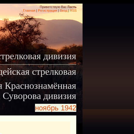
Приветствую Вас
Гость
Главная
|
Регистрация
|
Вход
|
RSS
стрелковая дивизия
дейская стрелковая
я Краснознамённая
 Суворова дивизия
ноябрь 1942