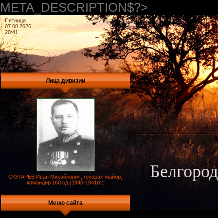
META_DESCRIPTION$?>
Пятница
07.08.2026
20:41
Лица дивизии
Белгород
СКУГАРЕВ Иван Михайлович, генарал-майор,
командир 160 сд (1940-1941гг.)
Меню сайта