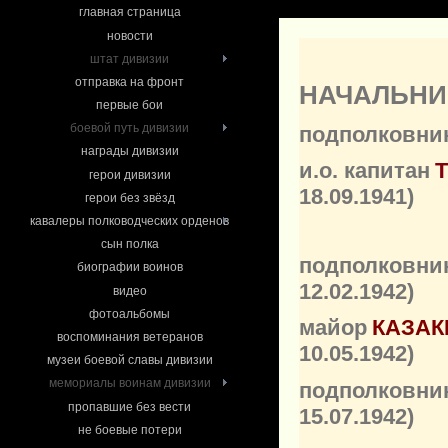
главная страница
новости
штат дивизии
отправка на фронт
НАЧАЛЬНИ
первые бои
боевой путь дивизии
подполковни
награды дивизии
и.о. капитан
герои дивизии
18.09.1941)
герои без звёзд
кавалеры полководческих орденов
сын полка
подполковни
биографии воинов
12.02.1942)
видео
фотоальбомы
майор
КАЗАК
воспоминания ветеранов
10.05.1942
)
музеи боевой славы дивизии
мемориалы воинам дивизии
подполковни
пропавшие без вести
15.07.1942
)
не боевые потери