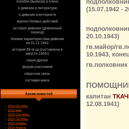
подполковни
погибли (выжили) в плену
(
15.07.1942 - 
о дивизии в литературе
о дивизии в интернете
журнал боевых действий
подполковни
история дивизии (довоенный
период)
20.10.1943
)
боевая характеристика дивизии
на 01.11.1942
гв.майор/гв.
история 89 гв сд (составлена в
10.1943, коне
августе 1945г)
наши друзья
гв.полковник
форум участников
обратная связь
гостевая книга
ПОМОЩНИК
Архив новостей
капитан
ТКАЧ
12.08.1941
)
2014 Октябрь
2015 Май
2015 Сентябрь
2015 Октябрь
2015 Ноябрь
2016 Апрель