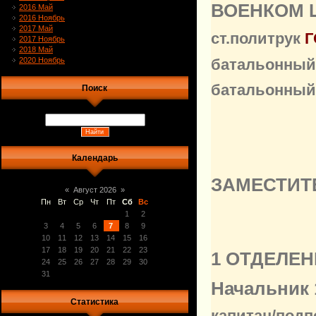
ВОЕНКОМ 
2016 Май
2016 Ноябрь
2017 Май
ст.политрук
Г
2017 Ноябрь
2018 Май
батальонный
2020 Ноябрь
батальонный
Поиск
Календарь
ЗАМЕСТИТ
«
Август 2026
»
Пн
Вт
Ср
Чт
Пт
Сб
Вс
1
2
3
4
5
6
7
8
9
10
11
12
13
14
15
16
17
18
19
20
21
22
23
1 ОТДЕЛЕН
24
25
26
27
28
29
30
31
Начальник 
Статистика
капитан/под