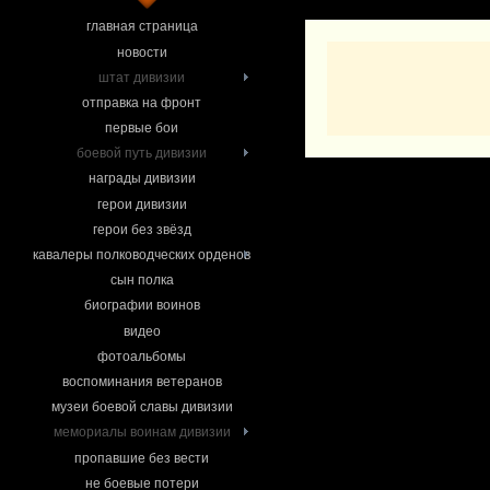
главная страница
новости
штат дивизии
отправка на фронт
первые бои
боевой путь дивизии
награды дивизии
герои дивизии
герои без звёзд
кавалеры полководческих орденов
сын полка
биографии воинов
видео
фотоальбомы
воспоминания ветеранов
музеи боевой славы дивизии
мемориалы воинам дивизии
пропавшие без вести
не боевые потери