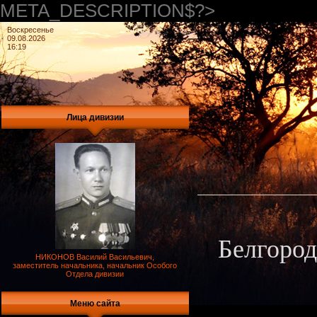
META_DESCRIPTION$?>
Воскресенье
09.08.2026
16:19
Лица дивизии
Белгород
НИКОНОВ Василий Васильевич,
заместитель начальника, начальник Особого
Отдела дивизии
Меню сайта