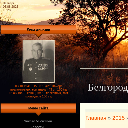
Четверг
06.08.2026
13:28
Лица дивизии
Белгород
03.10.1941 - 15.03.1942 - майор/
подполковник, командир 443 сп 160 сд
15.03.1942 - конец 1942 - полковник, зам
командира 160 сд
Меню сайта
Главная
»
2015
главная страница
новости