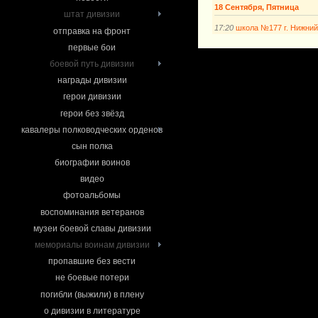
18 Сентября, Пятница
штат дивизии
17:20
школа №177 г. Нижний
отправка на фронт
первые бои
боевой путь дивизии
награды дивизии
герои дивизии
герои без звёзд
кавалеры полководческих орденов
сын полка
биографии воинов
видео
фотоальбомы
воспоминания ветеранов
музеи боевой славы дивизии
мемориалы воинам дивизии
пропавшие без вести
не боевые потери
погибли (выжили) в плену
о дивизии в литературе