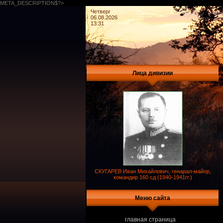
META_DESCRIPTION$?>
Четверг
06.08.2026
13:31
Лица дивизии
СКУГАРЕВ Иван Михайлович, генарал-майор,
командир 160 сд (1940-1941гг.)
Меню сайта
главная страница