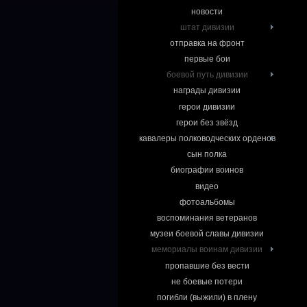
новости
штат дивизии
отправка на фронт
первые бои
боевой путь дивизии
награды дивизии
герои дивизии
герои без звёзд
кавалеры полководческих орденов
сын полка
биографии воинов
видео
фотоальбомы
воспоминания ветеранов
музеи боевой славы дивизии
мемориалы воинам дивизии
пропавшие без вести
не боевые потери
погибли (выжили) в плену