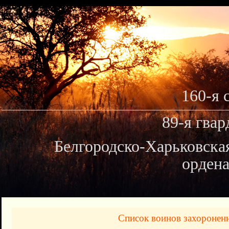
160-я 
89-я гвар
Белгородско-Харьковска
ордена
Список воинов захоронен