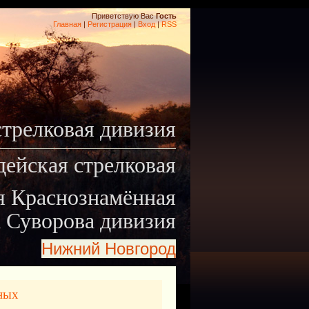
Приветствую Вас
Гость
Главная
|
Регистрация
|
Вход
|
RSS
стрелковая дивизия
дейская стрелковая
я Краснознамённая
 Суворова дивизия
Нижний Новгород
ных