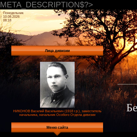
META_DESCRIPTION$?>
Понедельник
10.08.2026
08:18
Лица дивизии
Бе
НИКОНОВ Василий Васильевич (1918 г.р.), заместитель
начальника, начальник Особого Отдела дивизии
Меню сайта