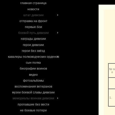
главная страница
новости
штат дивизии
отправка на фронт
первые бои
боевой путь дивизии
награды дивизии
герои дивизии
герои без звёзд
кавалеры полководческих орденов
сын полка
биографии воинов
№ п
п
видео
фотоальбомы
воспоминания ветеранов
музеи боевой славы дивизии
1.
мемориалы воинам дивизии
пропавшие без вести
не боевые потери