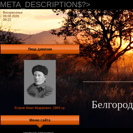
META_DESCRIPTION$?>
Воскресенье
09.08.2026
09:23
Лица дивизии
Белгород
Егоров Иван Федорович, 1904 г.р.
Меню сайта