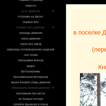
главная страница
новости
штат дивизии
отправка на фронт
первые бои
боевой путь дивизии
в поселке 
награды дивизии
герои дивизии
герои без звёзд
(пер
кавалеры полководческих орденов
сын полка
биографии воинов
Кн
видео
фотоальбомы
воспоминания ветеранов
музеи боевой славы дивизии
мемориалы воинам дивизии
пропавшие без вести
не боевые потери
погибли (выжили) в плену