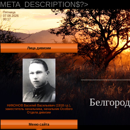
META_DESCRIPTION$?>
Пятница
07.08.2026
00:17
Лица дивизии
Белгород
НИКОНОВ Василий Васильевич (1918 г.р.),
заместитель начальника, начальник Особого
Отдела дивизии
Меню сайта