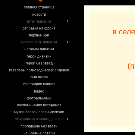
главная страница
новости
штат дивизии
отправка на фронт
в сел
первые бои
боевой путь дивизии
награды дивизии
герои дивизии
герои без звёзд
(
кавалеры полководческих орденов
сын полка
биографии воинов
видео
фотоальбомы
воспоминания ветеранов
музеи боевой славы дивизии
мемориалы воинам дивизии
пропавшие без вести
не боевые потери