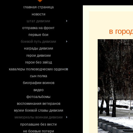
главная страница
новости
штат дивизии
отправка на фронт
в горо
первые бои
боевой путь дивизии
награды дивизии
герои дивизии
герои без звёзд
кавалеры полководческих орденов
сын полка
биографии воинов
видео
фотоальбомы
воспоминания ветеранов
музеи боевой славы дивизии
мемориалы воинам дивизии
пропавшие без вести
не боевые потери