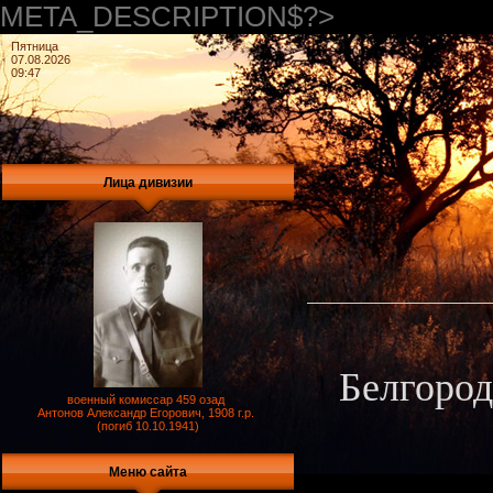
META_DESCRIPTION$?>
Пятница
07.08.2026
09:47
Лица дивизии
Белгород
военный комиссар 459 озад
Антонов Александр Егорович, 1908 г.р.
(погиб 10.10.1941)
Меню сайта