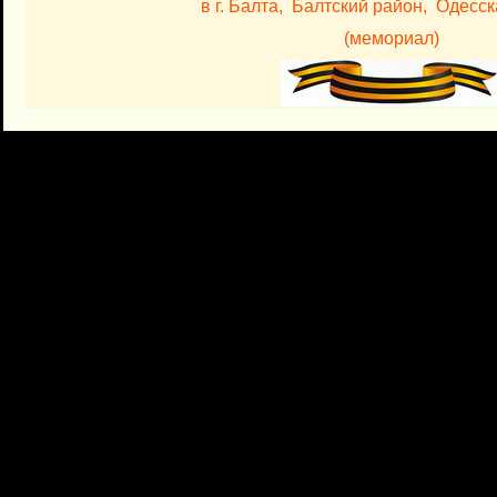
в г. Балта, Балтский район, Одесск
(мемориал)