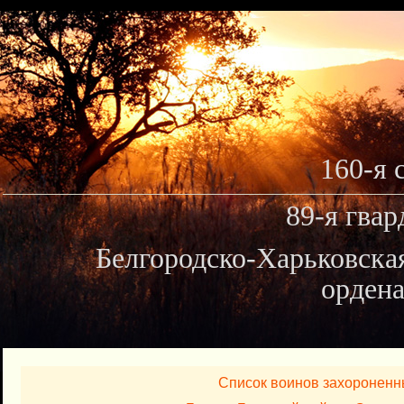
160-я 
89-я гвар
Белгородско-Харьковска
ордена
Список воинов захороненн