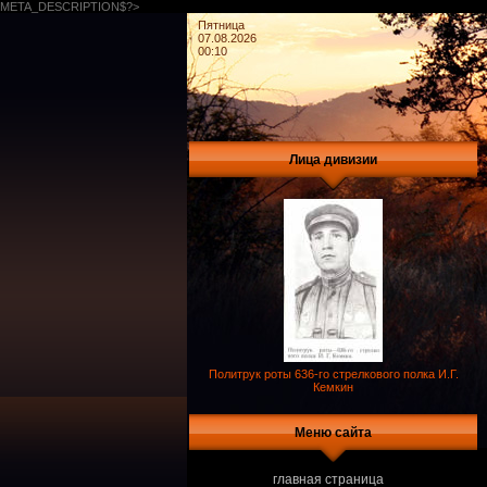
META_DESCRIPTION$?>
Пятница
07.08.2026
00:10
Лица дивизии
Политрук роты 636-го стрелкового полка И.Г.
Кемкин
Меню сайта
главная страница