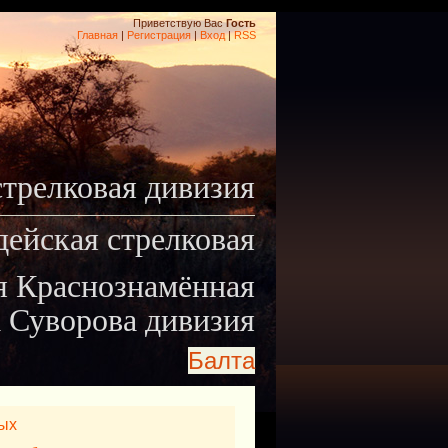
Приветствую Вас
Гость
Главная
|
Регистрация
|
Вход
|
RSS
стрелковая дивизия
дейская стрелковая
я Краснознамённая
 Суворова дивизия
Балта
ых