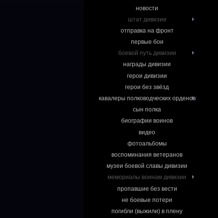
новости
штат дивизии
отправка на фронт
первые бои
боевой путь дивизии
награды дивизии
герои дивизии
герои без звёзд
кавалеры полководческих орденов
сын полка
биографии воинов
видео
фотоальбомы
воспоминания ветеранов
музеи боевой славы дивизии
мемориалы воинам дивизии
пропавшие без вести
не боевые потери
погибли (выжили) в плену