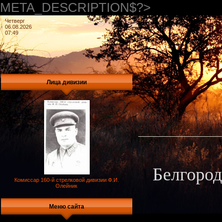
META_DESCRIPTION$?>
Четверг
06.08.2026
07:49
Лица дивизии
Белгород
Комиссар 160-й стрелковой дивизии Ф.И.
Олейник
Меню сайта