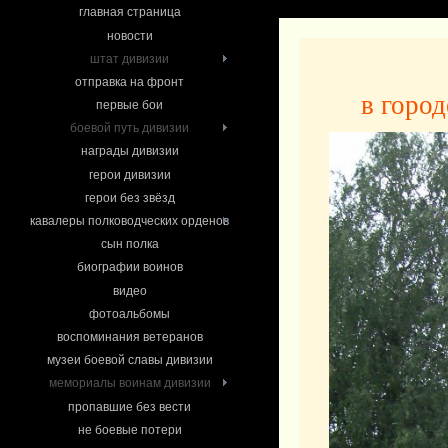
главная страница
новости
штат дивизии
отправка на фронт
в город
первые бои
боевой путь дивизии
награды дивизии
герои дивизии
герои без звёзд
кавалеры полководческих орденов
сын полка
биографии воинов
видео
фотоальбомы
воспоминания ветеранов
музеи боевой славы дивизии
мемориалы воинам дивизии
пропавшие без вести
не боевые потери