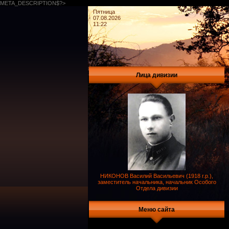
META_DESCRIPTION$?>
Пятница
07.08.2026
11:22
Лица дивизии
НИКОНОВ Василий Васильевич (1918 г.р.),
заместитель начальника, начальник Особого
Отдела дивизии
Меню сайта