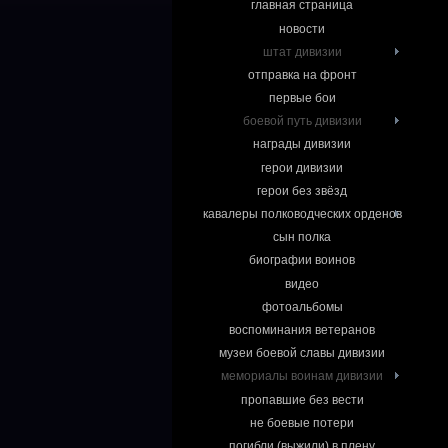
главная страница
новости
штат дивизии
отправка на фронт
первые бои
боевой путь дивизии
награды дивизии
герои дивизии
герои без звёзд
кавалеры полководческих орденов
сын полка
биографии воинов
видео
фотоальбомы
воспоминания ветеранов
музеи боевой славы дивизии
мемориалы воинам дивизии
пропавшие без вести
не боевые потери
погибли (выжили) в плену