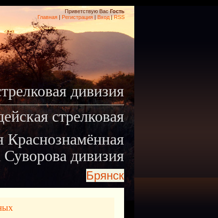
Приветствую Вас
Гость
Главная
|
Регистрация
|
Вход
|
RSS
стрелковая дивизия
дейская стрелковая
я Краснознамённая
 Суворова дивизия
Брянск
ных