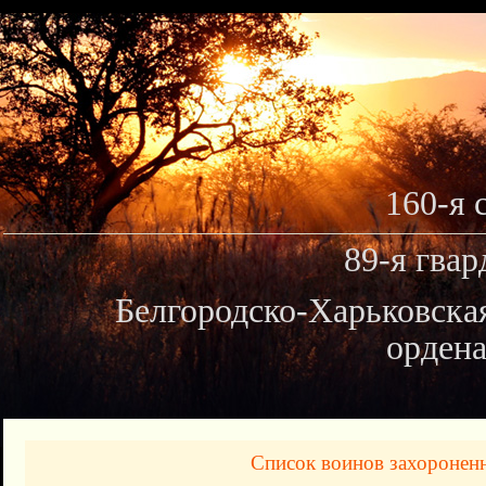
160-я 
89-я гвар
Белгородско-Харьковска
ордена
Список воинов захоронен