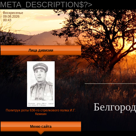
META_DESCRIPTION$?>
Воскресенье
09.08.2026
00:43
Лица дивизии
Белгород
Политрук роты 636-го стрелкового полка И.Г.
Кемкин
Меню сайта