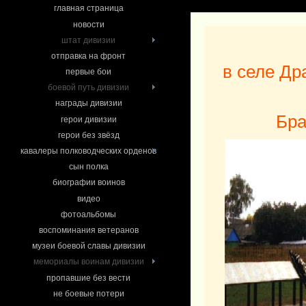
главная страница
новости
штат дивизии
отправка на фронт
в селе Др
первые бои
боевой путь дивизии
награды дивизии
Бра
герои дивизии
герои без звёзд
кавалеры полководческих орденов
сын полка
биографии воинов
видео
фотоальбомы
воспоминания ветеранов
музеи боевой славы дивизии
мемориалы воинам дивизии
пропавшие без вести
не боевые потери