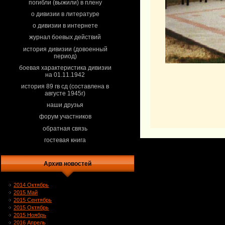
погибли (выжили) в плену
о дивизии в литературе
о дивизии в интернете
журнал боевых действий
история дивизии (довоенный
период)
боевая характеристика дивизии
на 01.11.1942
история 89 гв сд (составлена в
августе 1945г)
наши друзья
форум участников
обратная связь
гостевая книга
Архив новостей
2014 Октябрь
2015 Май
2015 Сентябрь
2015 Октябрь
2015 Ноябрь
2016 Апрель