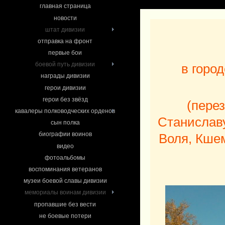
главная страница
новости
штат дивизии
отправка на фронт
первые бои
боевой путь дивизии
в горо
награды дивизии
герои дивизии
герои без звёзд
(
перез
кавалеры полководческих орденов
Станиславу
сын полка
биографии воинов
Воля, Кшем
видео
фотоальбомы
воспоминания ветеранов
музеи боевой славы дивизии
мемориалы воинам дивизии
пропавшие без вести
не боевые потери