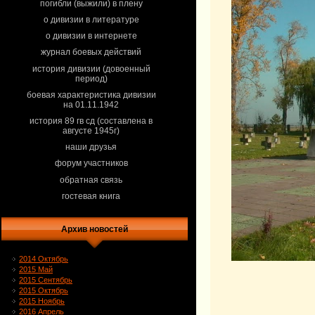
погибли (выжили) в плену
о дивизии в литературе
о дивизии в интернете
журнал боевых действий
история дивизии (довоенный
период)
боевая характеристика дивизии
на 01.11.1942
история 89 гв сд (составлена в
августе 1945г)
наши друзья
форум участников
обратная связь
гостевая книга
Архив новостей
2014 Октябрь
2015 Май
2015 Сентябрь
2015 Октябрь
2015 Ноябрь
2016 Апрель