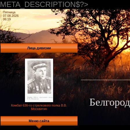
META_DESCRIPTION$?>
Пятница
07.08.2026
06:19
Лица дивизии
Белгород
Комбат 636-го стрелкового полка В.В.
Москвитин
Меню сайта