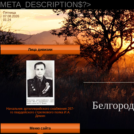
META_DESCRIPTION$?>
Пятница
07.08.2026
01:24
Лица дивизии
Белгород
Начальник артиллерийского снабжения 267-
го гвардейского стрелкового полка И.А.
Демин
Меню сайта