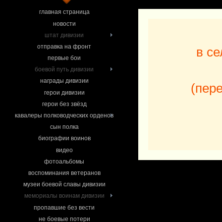
главная страница
новости
штат дивизии
отправка на фронт
в се
первые бои
боевой путь дивизии
награды дивизии
(пер
герои дивизии
герои без звёзд
кавалеры полководческих орденов
сын полка
биографии воинов
видео
фотоальбомы
воспоминания ветеранов
музеи боевой славы дивизии
мемориалы воинам дивизии
пропавшие без вести
не боевые потери