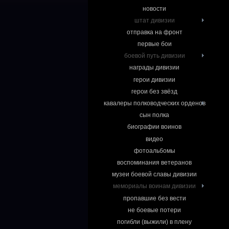
новости
штат дивизии
отправка на фронт
первые бои
боевой путь дивизии
награды дивизии
герои дивизии
герои без звёзд
кавалеры полководческих орденов
сын полка
биографии воинов
видео
фотоальбомы
воспоминания ветеранов
музеи боевой славы дивизии
мемориалы воинам дивизии
пропавшие без вести
не боевые потери
погибли (выжили) в плену