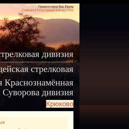
Приветствую Вас
Гость
Главная
|
Регистрация
|
Вход
|
RSS
стрелковая дивизия
дейская стрелковая
я Краснознамённая
 Суворова дивизия
Крюково
ых