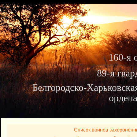
160-я 
89-я гвар
Белгородско-Харьковска
ордена
Список воинов захороненн