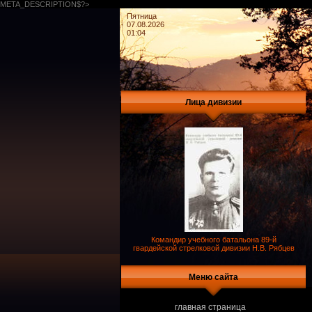
META_DESCRIPTION$?>
Пятница
07.08.2026
01:04
Лица дивизии
Командир учебного батальона 89-й
гвардейской стрелковой дивизии Н.В. Рябцев
Меню сайта
главная страница