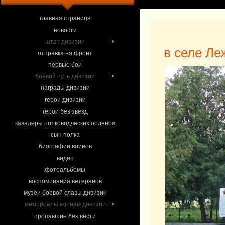
главная страница
новости
штат дивизии
в селе Ле
отправка на фронт
первые бои
боевой путь дивизии
награды дивизии
герои дивизии
герои без звёзд
кавалеры полководческих орденов
сын полка
биографии воинов
видео
фотоальбомы
воспоминания ветеранов
музеи боевой славы дивизии
мемориалы воинам дивизии
пропавшие без вести