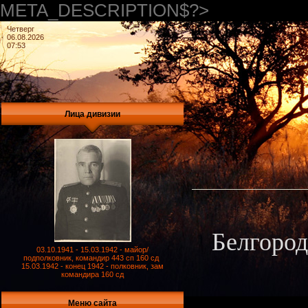
META_DESCRIPTION$?>
Четверг
06.08.2026
07:53
Лица дивизии
Белгород
03.10.1941 - 15.03.1942 - майор/
подполковник, командир 443 сп 160 сд
15.03.1942 - конец 1942 - полковник, зам
командира 160 сд
Меню сайта