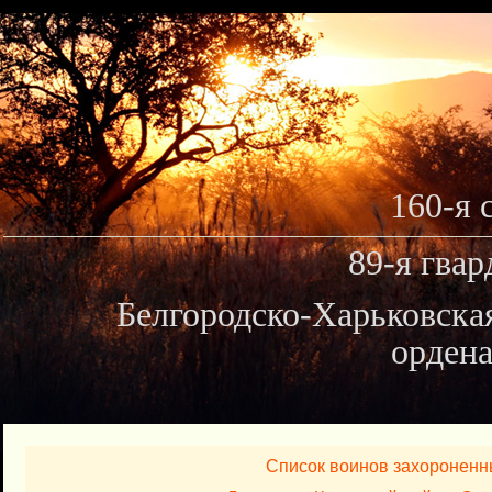
160-я 
89-я гвар
Белгородско-Харьковска
ордена
Список воинов захороненн