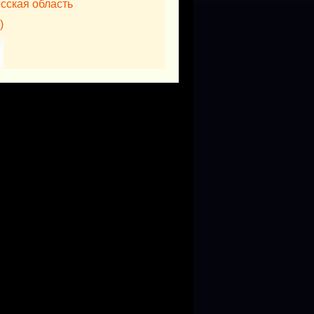
есская область
)