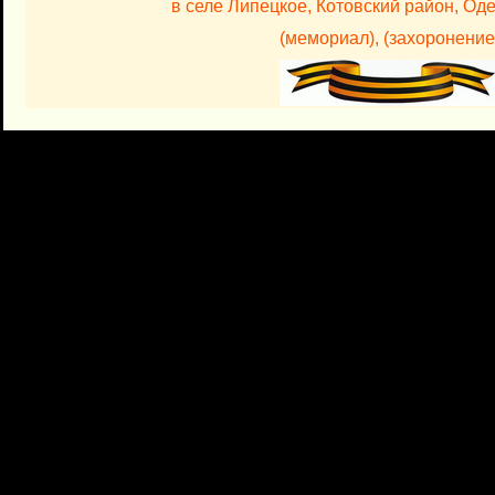
в селе Липецкое, Котовский район, Од
(мемориал),
(захоронение