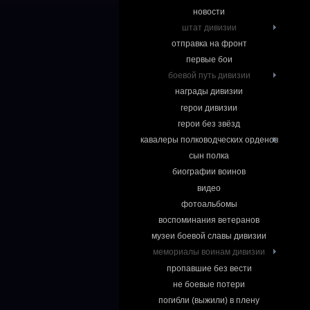
новости
штат дивизии
отправка на фронт
первые бои
боевой путь дивизии
награды дивизии
герои дивизии
герои без звёзд
кавалеры полководческих орденов
сын полка
биографии воинов
видео
фотоальбомы
воспоминания ветеранов
музеи боевой славы дивизии
мемориалы воинам дивизии
пропавшие без вести
не боевые потери
погибли (выжили) в плену