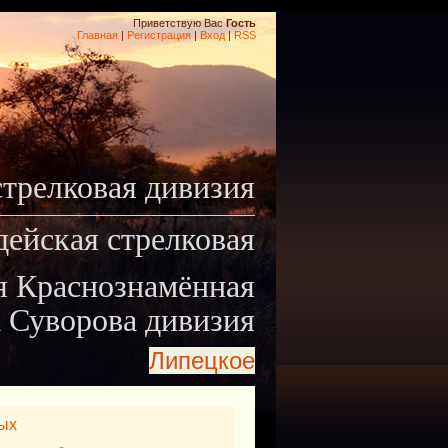
Приветствую Вас
Гость
Главная
|
Регистрация
|
Вход
|
RSS
стрелковая дивизия
дейская стрелковая
я Краснознамённая
 Суворова дивизия
Липецкое
ых