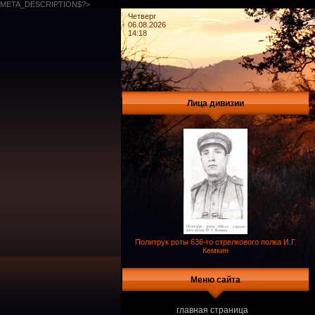
META_DESCRIPTION$?>
Четверг
06.08.2026
14:18
Лица дивизии
Политрук роты 636-го стрелкового полка И.Г.
Кемкин
Меню сайта
главная страница