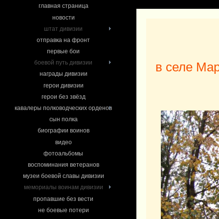
главная страница
новости
штат дивизии
отправка на фронт
первые бои
боевой путь дивизии
в селе Ма
награды дивизии
герои дивизии
герои без звёзд
кавалеры полководческих орденов
сын полка
биографии воинов
видео
фотоальбомы
воспоминания ветеранов
музеи боевой славы дивизии
мемориалы воинам дивизии
пропавшие без вести
не боевые потери