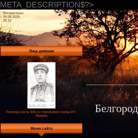
META_DESCRIPTION$?>
Воскресенье
09.08.2026
06:10
Лица дивизии
Белгород
Политрук роты 636-го стрелкового полка И.Г.
Кемкин
Меню сайта