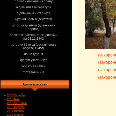
погибли (выжили) в плену
о дивизии в литературе
о дивизии в интернете
журнал боевых действий
история дивизии (довоенный
период)
боевая характеристика дивизии
на 01.11.1942
история 89 гв сд (составлена в
августе 1945г)
наши друзья
(захорон
форум участников
(захорон
обратная связь
(захорон
гостевая книга
(захорон
Архив новостей
2014 Октябрь
2015 Май
2015 Сентябрь
2015 Октябрь
2015 Ноябрь
2016 Апрель