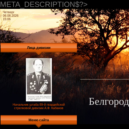
META_DESCRIPTION$?>
Четверг
06.08.2026
15:06
Лица дивизии
Белгород
Начальник штаба 89-й гвардейской
стрелковой дивизии А.Ф. Кабанов
Меню сайта