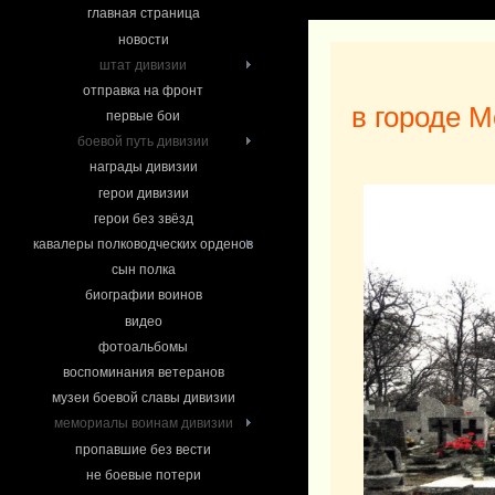
главная страница
новости
штат дивизии
отправка на фронт
в городе М
первые бои
боевой путь дивизии
награды дивизии
герои дивизии
герои без звёзд
кавалеры полководческих орденов
сын полка
биографии воинов
видео
фотоальбомы
воспоминания ветеранов
музеи боевой славы дивизии
мемориалы воинам дивизии
пропавшие без вести
не боевые потери