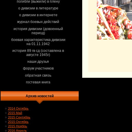
погибли (выжили) в плену
о дивизии в литературе
о дивизии в интернете
журнал боевых действий
история дивизии (довоенный
период)
боевая характеристика дивизии
на 01.11.1942
история 89 гв сд (составлена в
августе 1945г)
наши друзья
форум участников
обратная связь
гостевая книга
Архив новостей
2014 Октябрь
2015 Май
2015 Сентябрь
2015 Октябрь
2015 Ноябрь
2016 Апрель