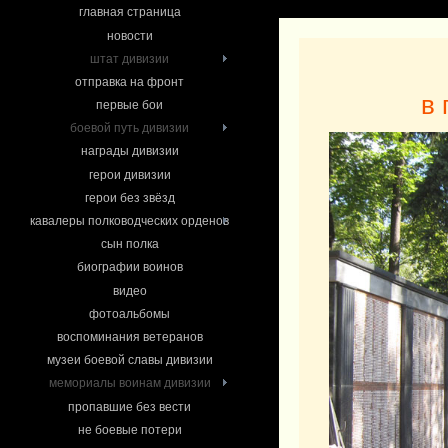
главная страница
новости
штат дивизии
отправка на фронт
в 
первые бои
боевой путь дивизии
награды дивизии
герои дивизии
герои без звёзд
кавалеры полководческих орденов
сын полка
биографии воинов
видео
фотоальбомы
воспоминания ветеранов
музеи боевой славы дивизии
мемориалы воинам дивизии
пропавшие без вести
не боевые потери