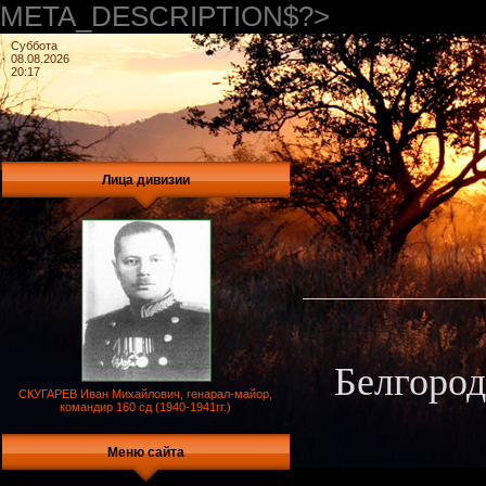
META_DESCRIPTION$?>
Суббота
08.08.2026
20:17
Лица дивизии
Белгород
СКУГАРЕВ Иван Михайлович, генарал-майор,
командир 160 сд (1940-1941гг.)
Меню сайта