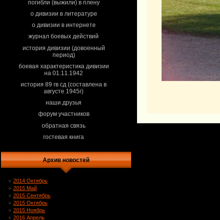
погибли (выжили) в плену
о дивизии в литературе
о дивизии в интернете
журнал боевых действий
история дивизии (довоенный
период)
боевая характеристика дивизии
на 01.11.1942
история 89 гв сд (составлена в
августе 1945г)
наши друзья
форум участников
обратная связь
гостевая книга
Архив новостей
2014 Октябрь
2015 Май
2015 Сентябрь
2015 Октябрь
2015 Ноябрь
2016 Апрель