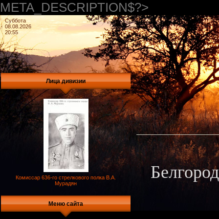
META_DESCRIPTION$?>
Суббота
08.08.2026
20:55
Лица дивизии
Белгород
Комиссар 636-го стрелкового полка В.А.
Мурадян
Меню сайта