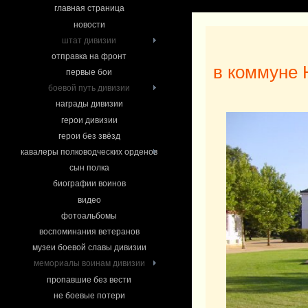
главная страница
новости
штат дивизии
отправка на фронт
в коммуне 
первые бои
боевой путь дивизии
награды дивизии
герои дивизии
герои без звёзд
кавалеры полководческих орденов
сын полка
биографии воинов
видео
фотоальбомы
воспоминания ветеранов
музеи боевой славы дивизии
мемориалы воинам дивизии
пропавшие без вести
не боевые потери