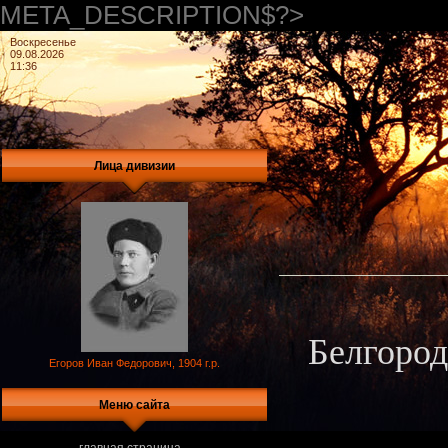
META_DESCRIPTION$?>
Воскресенье
09.08.2026
11:36
Лица дивизии
Белгород
Егоров Иван Федорович, 1904 г.р.
Меню сайта