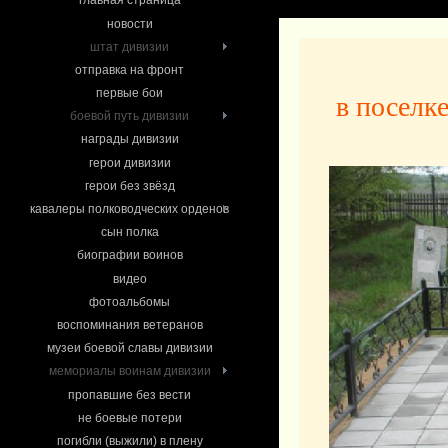
главная страница
новости
штат дивизии
отправка на фронт
первые бои
в поселк
боевой путь дивизии
награды дивизии
герои дивизии
герои без звёзд
кавалеры полководческих орденов
сын полка
биографии воинов
видео
фотоальбомы
воспоминания ветеранов
музеи боевой славы дивизии
мемориалы воинам дивизии
пропавшие без вести
не боевые потери
погибли (выжили) в плену