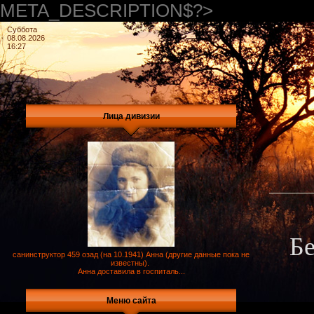
META_DESCRIPTION$?>
Суббота
08.08.2026
16:27
Лица дивизии
Бе
санинструктор 459 озад (на 10.1941) Анна (другие данные пока не
известны).
Анна доставила в госпиталь...
Меню сайта