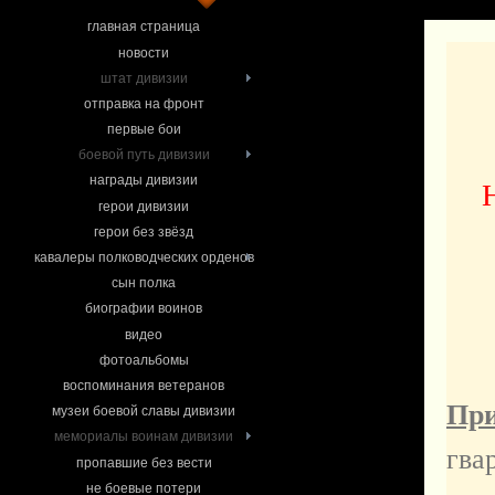
главная страница
новости
штат дивизии
отправка на фронт
первые бои
боевой путь дивизии
награды дивизии
герои дивизии
герои без звёзд
кавалеры полководческих орденов
сын полка
биографии воинов
видео
фотоальбомы
воспоминания ветеранов
При
музеи боевой славы дивизии
мемориалы воинам дивизии
гва
пропавшие без вести
не боевые потери