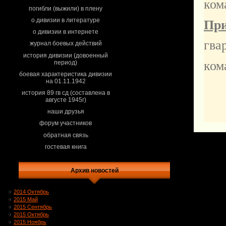
ком
погибли (выжили) в плену
о дивизии в литературе
При
о дивизии в интернете
гва
журнал боевых действий
история дивизии (довоенный
ком
период)
боевая характеристика дивизии
на 01.11.1942
история 89 гв сд (составлена в
августе 1945г)
наши друзья
форум участников
обратная связь
гостевая книга
Архив новостей
2014 Октябрь
2015 Май
2015 Сентябрь
2015 Октябрь
2015 Ноябрь