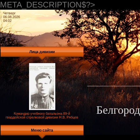
META_DESCRIPTION$?>
Четверг
06.08.2026
04:02
Лица дивизии
Белгород
Командир учебного батальона 89-й
гвардейской стрелковой дивизии Н.В. Рябцев
Меню сайта