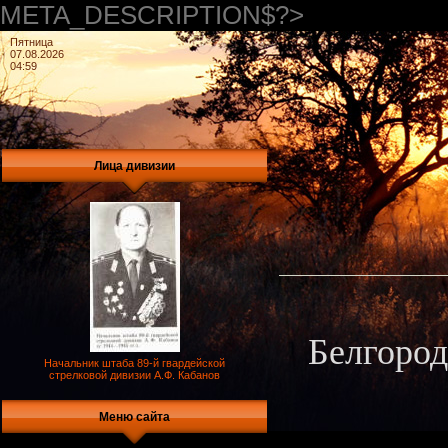
META_DESCRIPTION$?>
Пятница
07.08.2026
04:59
Лица дивизии
Белгород
Начальник штаба 89-й гвардейской
стрелковой дивизии А.Ф. Кабанов
Меню сайта