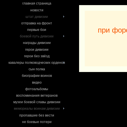
главная страница
новости
штат дивизии
отправка на фронт
при фор
первые бои
боевой путь дивизии
награды дивизии
герои дивизии
герои без звёзд
кавалеры полководческих орденов
сын полка
биографии воинов
видео
фотоальбомы
воспоминания ветеранов
музеи боевой славы дивизии
мемориалы воинам дивизии
пропавшие без вести
не боевые потери