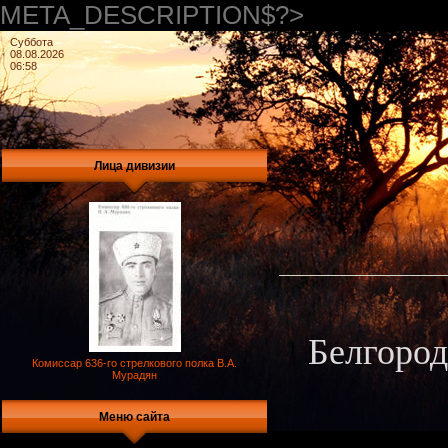
META_DESCRIPTION$?>
Суббота
08.08.2026
06:58
Лица дивизии
Белгород
Комиссар 636-го стрелкового полка В.А.
Мурадян
Меню сайта