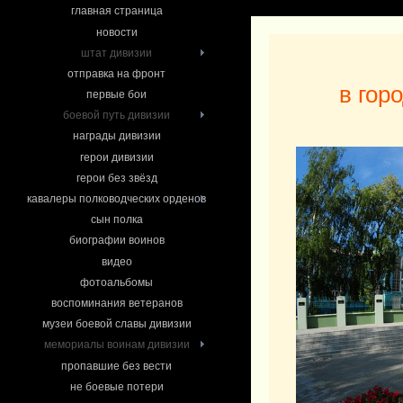
главная страница
новости
штат дивизии
отправка на фронт
в гор
первые бои
боевой путь дивизии
награды дивизии
герои дивизии
герои без звёзд
кавалеры полководческих орденов
сын полка
биографии воинов
видео
фотоальбомы
воспоминания ветеранов
музеи боевой славы дивизии
мемориалы воинам дивизии
пропавшие без вести
не боевые потери