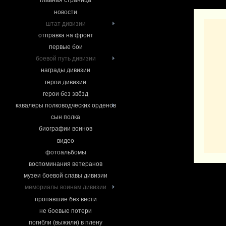
главная страница
новости
штат дивизии
отправка на фронт
первые бои
боевой путь дивизии
награды дивизии
герои дивизии
герои без звёзд
кавалеры полководческих орденов
сын полка
биографии воинов
видео
фотоальбомы
воспоминания ветеранов
музеи боевой славы дивизии
мемориалы воинам дивизии
пропавшие без вести
не боевые потери
погибли (выжили) в плену