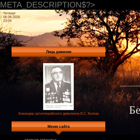
META_DESCRIPTION$?>
Четверг
06.08.2026
23:04
Лица дивизии
Бе
Командир артиллерийского дивизиона В.С. Колпак
Меню сайта