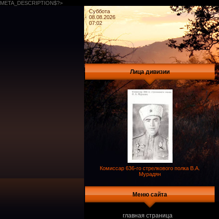
META_DESCRIPTION$?>
Суббота
08.08.2026
07:02
Лица дивизии
Комиссар 636-го стрелкового полка В.А.
Мурадян
Меню сайта
главная страница