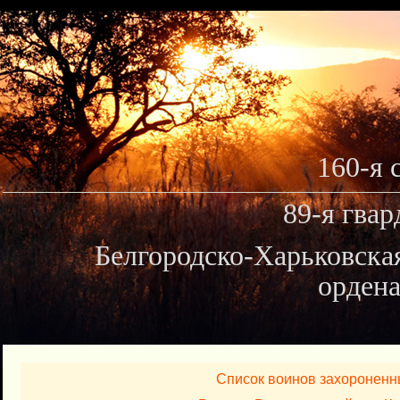
160-я 
89-я гвар
Белгородско-Харьковска
ордена
Список воинов захороненн