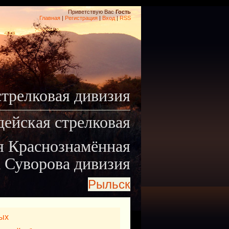
Приветствую Вас
Гость
Главная
|
Регистрация
|
Вход
|
RSS
стрелковая дивизия
дейская стрелковая
я Краснознамённая
 Суворова дивизия
Рыльск
ых