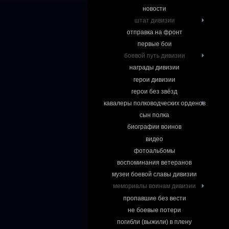
новости
штат дивизии
отправка на фронт
первые бои
боевой путь дивизии
награды дивизии
герои дивизии
герои без звёзд
кавалеры полководческих орденов
сын полка
биографии воинов
видео
фотоальбомы
воспоминания ветеранов
музеи боевой славы дивизии
мемориалы воинам дивизии
пропавшие без вести
не боевые потери
погибли (выжили) в плену