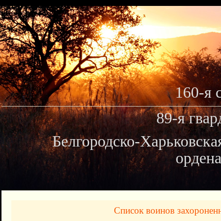
160-я 
89-я гвар
Белгородско-Харьковска
ордена
Список воинов захоронен