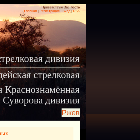
Приветствую Вас
Гость
Главная
|
Регистрация
|
Вход
|
RSS
стрелковая дивизия
дейская стрелковая
я Краснознамённая
 Суворова дивизия
Ржев
ных