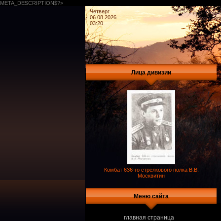
META_DESCRIPTION$?>
Четверг
06.08.2026
03:20
Лица дивизии
Комбат 636-го стрелкового полка В.В.
Москвитин
Меню сайта
главная страница