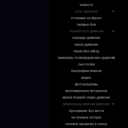
новости
штат дивизии
отправка на фронт
первые бои
боевой путь дивизии
награды дивизии
герои дивизии
герои без звёзд
кавалеры полководческих орденов
сын полка
биографии воинов
видео
фотоальбомы
воспоминания ветеранов
музеи боевой славы дивизии
мемориалы воинам дивизии
пропавшие без вести
не боевые потери
погибли (выжили) в плену