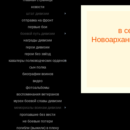
главная страница
новости
штат дивизии
отправка на фронт
первые бои
в с
боевой путь дивизии
Новоархан
награды дивизии
герои дивизии
герои без звёзд
кавалеры полководческих орденов
сын полка
биографии воинов
видео
фотоальбомы
воспоминания ветеранов
музеи боевой славы дивизии
мемориалы воинам дивизии
пропавшие без вести
не боевые потери
погибли (выжили) в плену