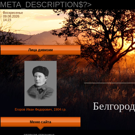
META_DESCRIPTION$?>
Воскресенье
09.08.2026
14:23
Лица дивизии
Белгород
Егоров Иван Федорович, 1904 г.р.
Меню сайта