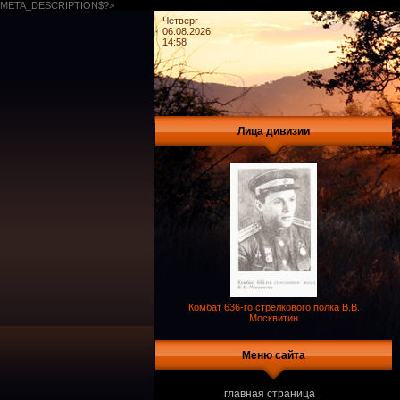
META_DESCRIPTION$?>
Четверг
06.08.2026
14:58
Лица дивизии
Комбат 636-го стрелкового полка В.В.
Москвитин
Меню сайта
главная страница