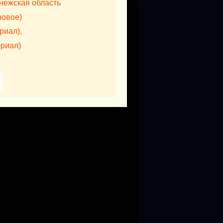
нежская область
новое)
риал),
риал)