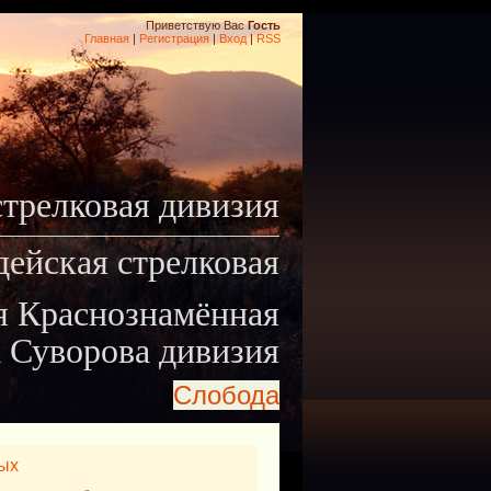
Приветствую Вас
Гость
Главная
|
Регистрация
|
Вход
|
RSS
стрелковая дивизия
дейская стрелковая
я Краснознамённая
 Суворова дивизия
Слобода
ых