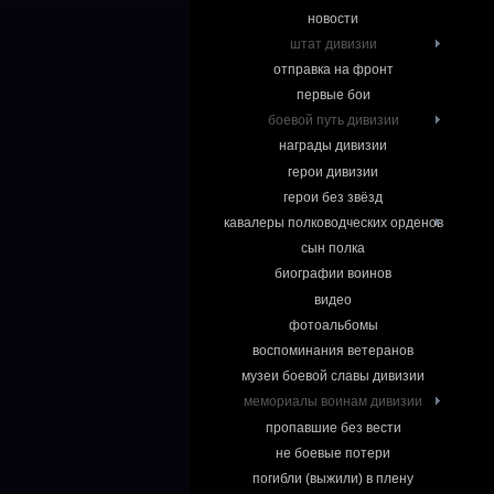
новости
штат дивизии
отправка на фронт
первые бои
боевой путь дивизии
награды дивизии
герои дивизии
герои без звёзд
кавалеры полководческих орденов
сын полка
биографии воинов
видео
фотоальбомы
воспоминания ветеранов
музеи боевой славы дивизии
мемориалы воинам дивизии
пропавшие без вести
не боевые потери
погибли (выжили) в плену