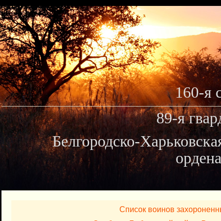
160-я 
89-я гвар
Белгородско-Харьковска
ордена
Список воинов захороненн