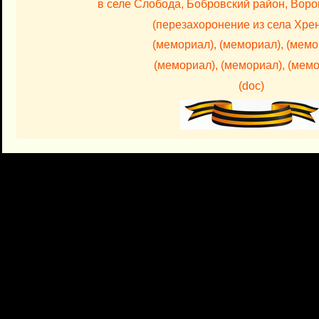
в селе Слобода, Бобровский район, Воро
(перезахоронение из села Хре
(мемориал),
(мемориал),
(мемо
(мемориал),
(мемориал),
(мемо
(doc)