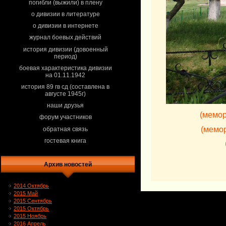
погибли (выжили) в плену
о дивизии в литературе
о дивизии в интернете
журнал боевых действий
история дивизии (довоенный
период)
боевая характеристика дивизии
на 01.11.1942
история 89 гв сд (составлена в
августе 1945г)
наши друзья
(мемо
форум участников
(мемо
обратная связь
гостевая книга
Архив новостей
2014 Октябрь
2015 Май
2015 Сентябрь
2015 Октябрь
2015 Ноябрь
2016 Апрель