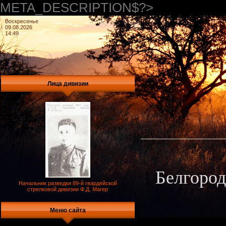
META_DESCRIPTION$?>
Воскресенье
09.08.2026
14:49
Лица дивизии
Белгород
Начальник разведки 89-й гвардейской
стрелковой дивизии Ф.Д. Магер
Меню сайта