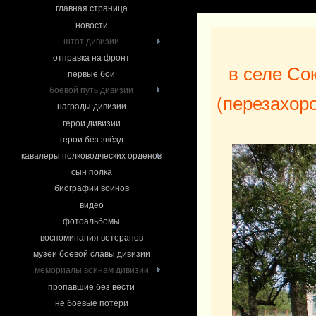
главная страница
новости
штат дивизии
отправка на фронт
в селе Со
первые бои
боевой путь дивизии
(перезахор
награды дивизии
герои дивизии
герои без звёзд
кавалеры полководческих орденов
сын полка
биографии воинов
видео
фотоальбомы
воспоминания ветеранов
музеи боевой славы дивизии
мемориалы воинам дивизии
пропавшие без вести
не боевые потери