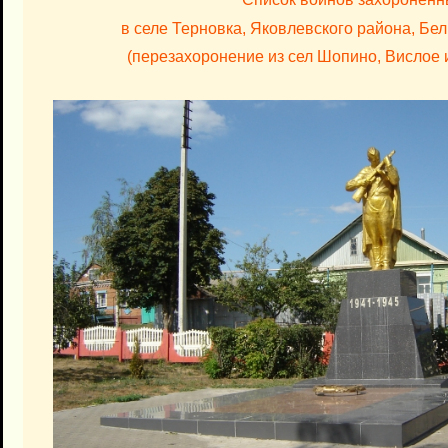
в селе Терновка, Яковлевского района, Бе
(перезахоронение из сел Шопино, Вислое 