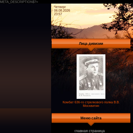
META_DESCRIPTION$?>
Четверг
06.08.2026
23:57
Лица дивизии
Комбат 636-го стрелкового полка В.В.
Москвитин
Меню сайта
главная страница