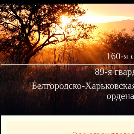
160-я 
89-я гвар
Белгородско-Харьковска
ордена
Список воинов захороненн