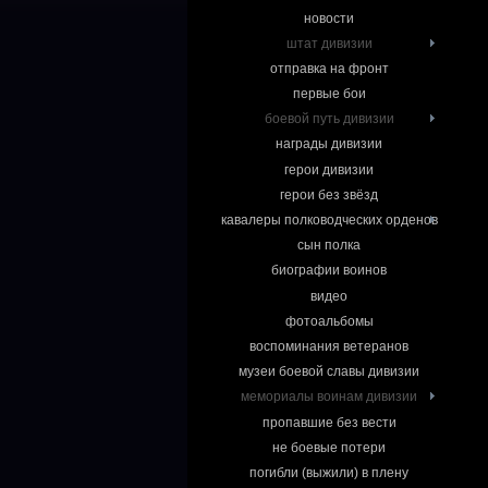
новости
штат дивизии
отправка на фронт
первые бои
боевой путь дивизии
награды дивизии
герои дивизии
герои без звёзд
кавалеры полководческих орденов
сын полка
биографии воинов
видео
фотоальбомы
воспоминания ветеранов
музеи боевой славы дивизии
мемориалы воинам дивизии
пропавшие без вести
не боевые потери
погибли (выжили) в плену