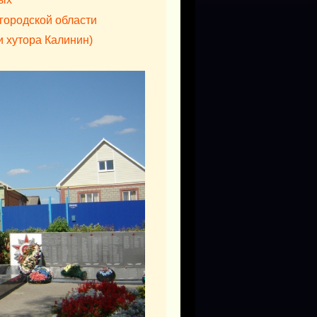
лгородской области
и хутора Калинин)