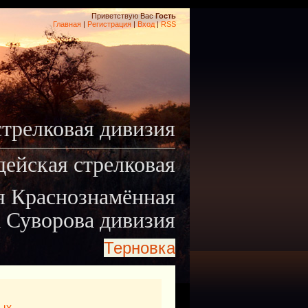
Приветствую Вас
Гость
Главная
|
Регистрация
|
Вход
|
RSS
стрелковая дивизия
дейская стрелковая
я Краснознамённая
 Суворова дивизия
Терновка
ых