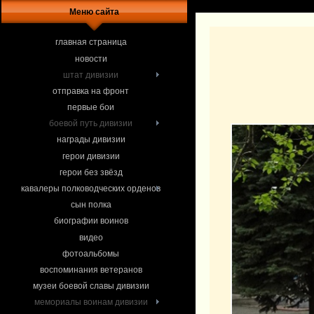
Меню сайта
главная страница
новости
штат дивизии
отправка на фронт
первые бои
боевой путь дивизии
награды дивизии
герои дивизии
герои без звёзд
кавалеры полководческих орденов
сын полка
биографии воинов
видео
фотоальбомы
воспоминания ветеранов
музеи боевой славы дивизии
мемориалы воинам дивизии