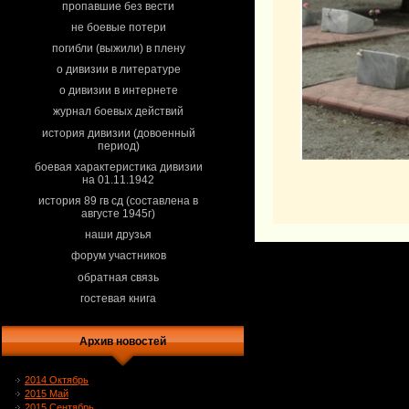
пропавшие без вести
не боевые потери
погибли (выжили) в плену
о дивизии в литературе
о дивизии в интернете
журнал боевых действий
история дивизии (довоенный
период)
боевая характеристика дивизии
на 01.11.1942
история 89 гв сд (составлена в
августе 1945г)
наши друзья
форум участников
обратная связь
гостевая книга
Архив новостей
2014 Октябрь
2015 Май
2015 Сентябрь