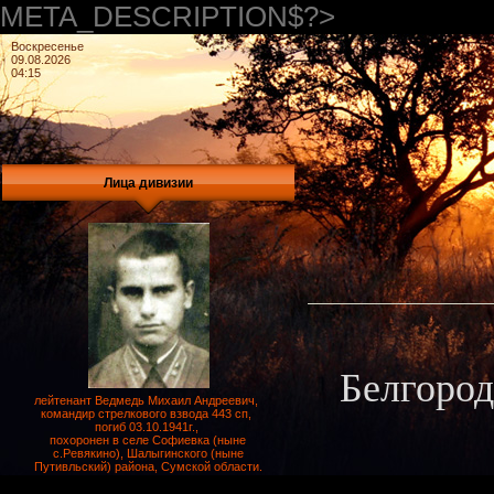
META_DESCRIPTION$?>
Воскресенье
09.08.2026
04:15
Лица дивизии
Белгород
лейтенант Ведмедь Михаил Андреевич,
командир стрелкового взвода 443 сп,
погиб 03.10.1941г.,
похоронен в селе Софиевка (ныне
с.Ревякино), Шалыгинского (ныне
Путивльский) района, Сумской области.