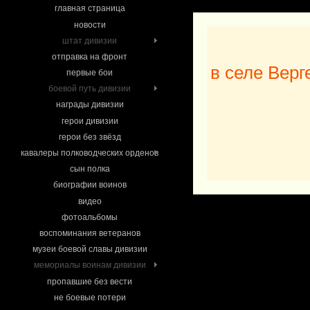
главная страница
новости
штат дивизии
отправка на фронт
в селе Верг
первые бои
боевой путь дивизии
награды дивизии
герои дивизии
герои без звёзд
кавалеры полководческих орденов
сын полка
биографии воинов
видео
фотоальбомы
воспоминания ветеранов
музеи боевой славы дивизии
мемориалы воинам дивизии
пропавшие без вести
не боевые потери