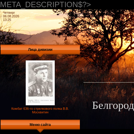
META_DESCRIPTION$?>
Четверг
06.08.2026
13:25
Лица дивизии
Белгород
Комбат 636-го стрелкового полка В.В.
Москвитин
Меню сайта