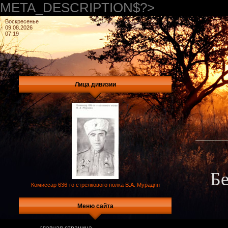
META_DESCRIPTION$?>
Воскресенье
09.08.2026
07:19
Лица дивизии
Бе
Комиссар 636-го стрелкового полка В.А. Мурадян
Меню сайта