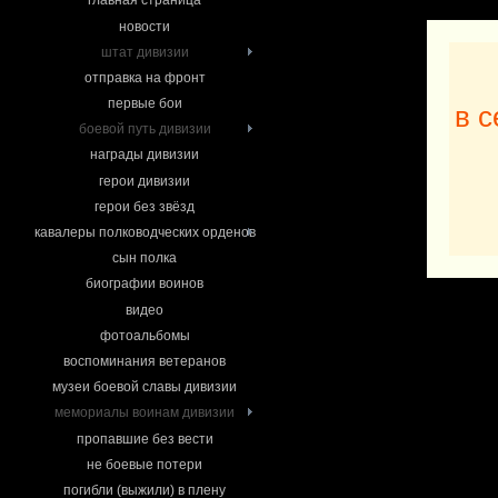
главная страница
новости
штат дивизии
отправка на фронт
первые бои
в с
боевой путь дивизии
награды дивизии
герои дивизии
герои без звёзд
кавалеры полководческих орденов
сын полка
биографии воинов
видео
фотоальбомы
воспоминания ветеранов
музеи боевой славы дивизии
мемориалы воинам дивизии
пропавшие без вести
не боевые потери
погибли (выжили) в плену