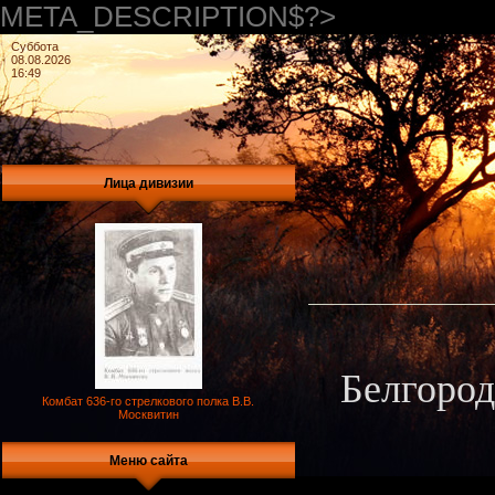
META_DESCRIPTION$?>
Суббота
08.08.2026
16:49
Лица дивизии
Белгород
Комбат 636-го стрелкового полка В.В.
Москвитин
Меню сайта