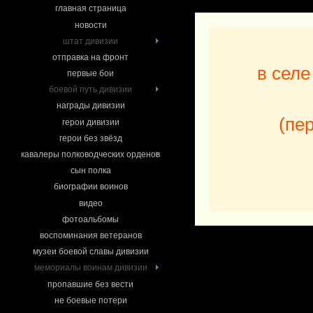
главная страница
новости
штат дивизии
отправка на фронт
в селе
первые бои
боевой путь дивизии
награды дивизии
(пе
герои дивизии
герои без звёзд
кавалеры полководческих орденов
сын полка
биографии воинов
видео
фотоальбомы
воспоминания ветеранов
музеи боевой славы дивизии
мемориалы воинам дивизии
пропавшие без вести
не боевые потери