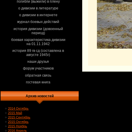
погибли (выжили) в плену
о дивизии в литературе
о дивизии в интернете
журнал боевых действий
история дивизии (довоенный
период)
боевая характеристика дивизии
на 01.11.1942
история 89 гв сд (составлена в
августе 1945г)
наши друзья
форум участников
обратная связь
гостевая книга
Архив новостей
2014 Октябрь
2015 Май
2015 Сентябрь
2015 Октябрь
2015 Ноябрь
2016 Апрель