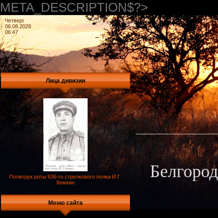
META_DESCRIPTION$?>
Четверг
06.08.2026
06:47
Лица дивизии
Белгород
Политрук роты 636-го стрелкового полка И.Г.
Кемкин
Меню сайта