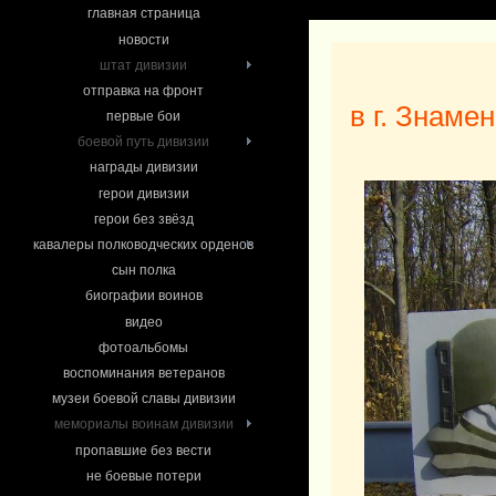
главная страница
новости
штат дивизии
отправка на фронт
в г. Знаме
первые бои
боевой путь дивизии
награды дивизии
герои дивизии
герои без звёзд
кавалеры полководческих орденов
сын полка
биографии воинов
видео
фотоальбомы
воспоминания ветеранов
музеи боевой славы дивизии
мемориалы воинам дивизии
пропавшие без вести
не боевые потери